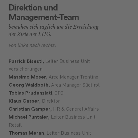
Direktion und
Futtermittel
Landmaschinen
GARTENmarkt
Pflanzenschutz
Maschinenmarkt
Versicherungen
Düngung
Ersatzteile
Lebensmittel
Anlagen
Treibstoffe
Brennstoffe
Saatgut
Schmiers
Management-Team
bemühen sich täglich um die Erreichung
der Ziele der LHG.
von links nach rechts:
Patrick Bisesti,
Leiter Business Unit
Versicherungen
Massimo Moser,
Area Manager Trentino
Georg Waldboth,
Area Manager Südtirol
Tobias Prudenziati
, CFO
Klaus Gasser,
Direktor
Christian Gamper,
HR & General Affairs
Michael Puntaier,
Leiter Business Unit
Retail
Thomas Meran
, Leiter Business Unit