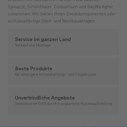
arbeiten mit namhaften Partnern wie Valente,
Spinazzè, Schönthaler, Consortium und BayWa Agrar
Futtermittel
Landmaschinen
GARTENmarkt
Pflanzenschutz
Maschinenmarkt
Versicherungen
Düngung
Ersatzteile
Lebensmittel
Anlagen
Treibstoffe
Brennstoffe
Saatgut
Schmiers
zusammen. Wir bieten Ihnen Einzelkomponenten oder
schlüsselfertige Obst- und Weinbauanlagen.
Service im ganzen Land
Verkauf und Montage
Beste Produkte
für niedrigere Instandhaltungs- und Folgekosten
Unverbindliche Angebote
Investition im Griff durch transparente Kostenaufstellung