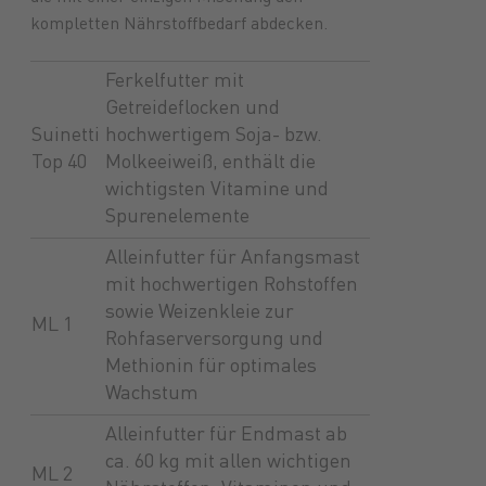
kompletten Nährstoffbedarf abdecken.
Futtermittel
Landmaschinen
GARTENmarkt
Pflanzenschutz
Maschinenmarkt
Versicherungen
Düngung
Ersatzteile
Lebensmittel
Anlagen
Treibstoffe
Brennstoffe
Saatgut
Schmiers
Ferkelfutter mit
Getreideflocken und
Suinetti
hochwertigem Soja- bzw.
Top 40
Molkeeiweiß, enthält die
wichtigsten Vitamine und
Spurenelemente
Alleinfutter für Anfangsmast
mit hochwertigen Rohstoffen
sowie Weizenkleie zur
ML 1
Rohfaserversorgung und
Methionin für optimales
Wachstum
Alleinfutter für Endmast ab
ca. 60 kg mit allen wichtigen
ML 2