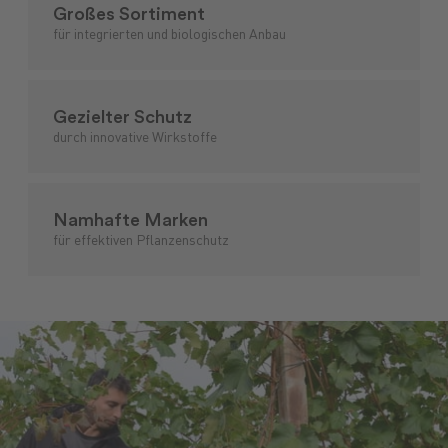
Großes Sortiment
für integrierten und biologischen Anbau
Futtermittel
Landmaschinen
GARTENmarkt
Pflanzenschutz
Maschinenmarkt
Versicherungen
Düngung
Ersatzteile
Lebensmittel
Anlagen
Treibstoffe
Brennstoffe
Saatgut
Schmiers
Gezielter Schutz
durch innovative Wirkstoffe
Namhafte Marken
für effektiven Pflanzenschutz