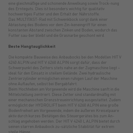
eine gleichmäßige und schonende Anwelkung sowie Trock-nung
des Ernteguts. Dies ist besonders wichtig für qualitativ
hochwertiges Futter und den Erhalt der Nährstoffe.
Das MULTITAST-Rad mit Schwenkbock sorgt dank einer
Abtastung des Bodens vor dem Zin-keneingriff für einen
konstanten Abstand zwischen Zinken und Boden, wodurch das
Futter sau-ber bleibt und die Grasnarbe geschont wird.
Beste Hangtauglichkeit
Die kompakte Bauweise des Anbaubocks bei den Modellen HIT V
4240 ALPIN und HIT V 6260 ALPIN sorgt dafür, dass der
Schwerpunkt des Zetters stets nahe an der Zugmaschine liegt –
ideal für den Einsatz in steilem Gelände. Zwei hydraulische
Zentrierzylinder ermöglichen einen ruhigen Lauf der Maschine
ohne Auflaufen, selbst bei Bergabfahrt.
Beim Hochheben am Vorgewende wird die Maschine sanft in die
Mittelstellung zentriert. Diese Zetter sind standardmäßig mit
einer mechanischen Grenzstreueinrichtung ausgestattet. Zudem
ermöglicht der HYDROLIFT beim HIT V 6260 ALPIN eine große
Bodenfreiheit am Vorgewende, indem die äußeren Kreiselpaare
aktiv durch kurzes Betätigen des Steuergerätes bis zum An-
schlag angehoben werden. Der HIT V 4240 L ALPIN bietet durch
seinen starren Anbaubock zu-sätzliche Stabilität für extrem
steile Hänge.