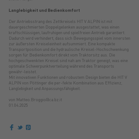
Langlebigkeit und Bedienkomfort
Der Antriebsstrang des Zettkreisels HIT V ALPIN ist mit
dauergeschmierten Doppelgelenken ausgestattet, was einen
kraftschlüssigen, laufruhigen und spielfreien Antrieb garantiert.
Dadurch wird verhindert, dass sich Bewegungsspiel vom innersten
zur äußersten Kreiseleinheit aufsummiert. Eine kompakte
Transportposition und die hydraulische Kreisel-Hochschwenkung
sorgen für Bedienkomfort direkt vom Traktorsitz aus. Die
hochgeschwenkten Kreisel sind nah am Traktor geneigt, was eine
optimale Schwerpunktverteilung während des Transports
gewähr-leistet.
Mit innovativen Funktionen und robustem Design bieten die HIT V
ALPIN von Pöttinger die per-fekte Kombination aus Effizienz,
Langlebigkeit und Anpassungsfähigkeit.
von Matteo.Broggio@ca.bz.it
01.04.2025