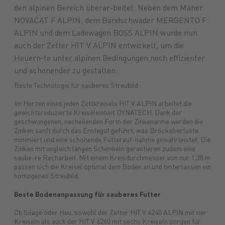
den alpinen Bereich überar-beitet. Neben dem Mäher
NOVACAT F ALPIN, dem Bandschwader MERGENTO F
Futtermittel
Landmaschinen
GARTENmarkt
Pflanzenschutz
Maschinenmarkt
Versicherungen
Düngung
Ersatzteile
Lebensmittel
Anlagen
Treibstoffe
Brennstoffe
Saatgut
Schmiers
ALPIN und dem Ladewagen BOSS ALPIN wurde nun
auch der Zetter HIT V ALPIN entwickelt, um die
Heuern-te unter alpinen Bedingungen noch effizienter
und schonender zu gestalten.
Beste Technologie für sauberes Streubild
Im Herzen eines jeden Zettkreisels HIT V ALPIN arbeitet die
gewichtsreduzierte Kreiseleinheit DYNATECH. Dank der
geschwungenen, nacheilenden Form der Zinkenarme werden die
Zinken sanft durch das Erntegut geführt, was Bröckelverluste
minimiert und eine schonende Futterauf-nahme gewährleistet. Die
Zinken mit ungleich langen Schenkeln garantieren zudem eine
saube-re Recharbeit. Mit einem Kreisdurchmesser von nur 1,38 m
passen sich die Kreisel optimal dem Boden an und hinterlassen ein
homogenes Streubild.
Beste Bodenanpassung für sauberes Futter
Ob Silage oder Heu, sowohl der Zetter HIT V 4240 ALPIN mit vier
Kreiseln als auch der HIT V 6260 mit sechs Kreiseln sorgen für