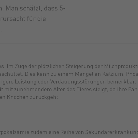
. Man schätzt, dass 5-
rursacht für die
.
s. Im Zuge der plötzlichen Steigerung der Milchproduk
geschüttet. Dies kann zu einem Mangel an Kalzium, Ph
edrigere Leistung oder Verdauungsstörungen bemerkbar.
eit mit zunehmendem Alter des Tieres steigt, da ihre Fä
den Knochen zurückgeht.
pokalzämie zudem eine Reihe von Sekundärerkrankunge