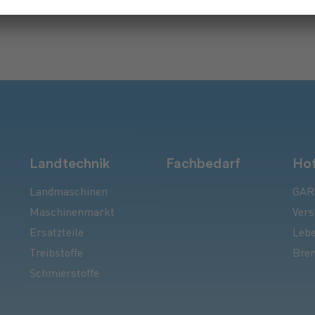
Landtechnik
Fachbedarf
Hof
Landmaschinen
GAR
Maschinenmarkt
Vers
Ersatzteile
Lebe
Treibstoffe
Bren
Schmierstoffe