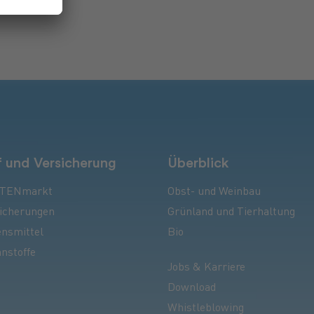
 und Versicherung
Überblick
TENmarkt
Obst- und Weinbau
icherungen
Grünland und Tierhaltung
nsmittel
Bio
nstoffe
Jobs & Karriere
Download
Whistleblowing