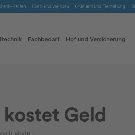
chenk-Karten
Obst- und Weinbau
Grünland und Tierhaltung
B
technik
Fachbedarf
Hof und Versicherung
kostet Geld
verbreiteten