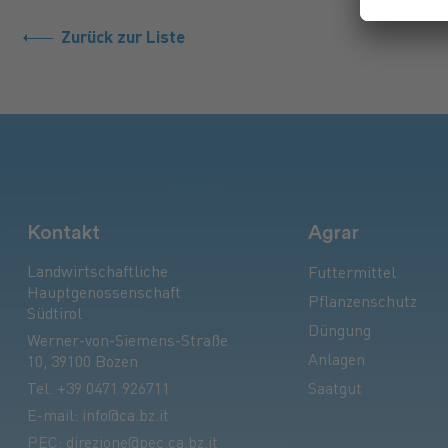
Zurück zur Liste
Kontakt
Agrar
Landwirtschaftliche
Futtermittel
Hauptgenossenschaft
Pflanzenschutz
Südtirol
Düngung
Werner-von-Siemens-Straße
Anlagen
10, 39100 Bozen
Tel.
+39 0471 926711
Saatgut
E-mail:
info@ca.bz.it
PEC:
direzione@pec.ca.bz.it