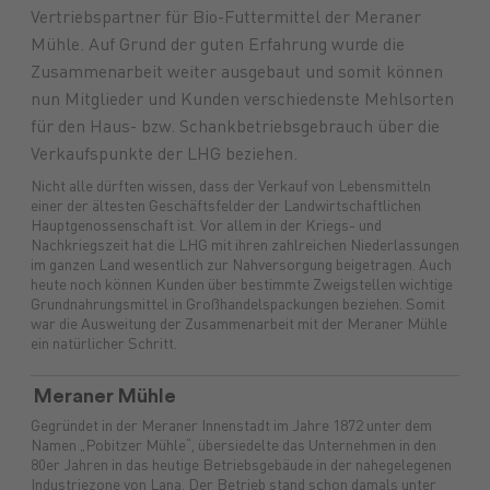
Vertriebspartner für Bio-Futtermittel der Meraner
Mühle. Auf Grund der guten Erfahrung wurde die
Futtermittel
Landmaschinen
GARTENmarkt
Pflanzenschutz
Maschinenmarkt
Versicherungen
Düngung
Ersatzteile
Lebensmittel
Anlagen
Treibstoffe
Brennstoffe
Saatgut
Schmiers
Zusammenarbeit weiter ausgebaut und somit können
nun Mitglieder und Kunden verschiedenste Mehlsorten
für den Haus- bzw. Schankbetriebsgebrauch über die
Verkaufspunkte der LHG beziehen.
Nicht alle dürften wissen, dass der Verkauf von Lebensmitteln
einer der ältesten Geschäftsfelder der Landwirtschaftlichen
Hauptgenossenschaft ist. Vor allem in der Kriegs- und
Nachkriegszeit hat die LHG mit ihren zahlreichen Niederlassungen
im ganzen Land wesentlich zur Nahversorgung beigetragen. Auch
heute noch können Kunden über bestimmte Zweigstellen wichtige
Grundnahrungsmittel in Großhandelspackungen beziehen. Somit
war die Ausweitung der Zusammenarbeit mit der Meraner Mühle
ein natürlicher Schritt.
Meraner Mühle
Gegründet in der Meraner Innenstadt im Jahre 1872 unter dem
Namen „Pobitzer Mühle“, übersiedelte das Unternehmen in den
80er Jahren in das heutige Betriebsgebäude in der nahegelegenen
Industriezone von Lana. Der Betrieb stand schon damals unter