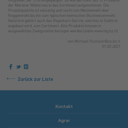
Mitglieder der LHG eingegangen. So wurden mehr als 15 Produkte
der Meraner Mühle neu in das Sortiment aufgenommen. Die
Produktpalette ist vielseitig und reicht von Weizenmehl über
Roggenmehl bis hin zum typischen heimischen Buchweizenmehl.
Natürlich gehört auch das Regiokorn Gerste, welches in Südtirol
angebaut wird, zum Sortiment. Alle Produkte können in
ausgewählten Zweigstellen bezogen werden (siehe www.lhg.bz.it).
von Michael.Puntaier@ca.bz.it
01.02.2021
Zurück zur Liste
Kontakt
Agrar