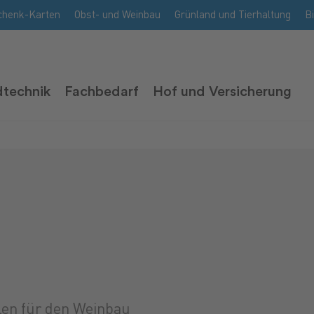
chenk-Karten
Obst- und Weinbau
Grünland und Tierhaltung
B
technik
Fachbedarf
Hof und Versicherung
len für den Weinbau