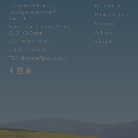
Landwirtschaftliche
Futtermittel
Hauptgenossenschaft
Pflanzenschutz
Südtirol
Düngung
Werner-von-Siemens-Straße
Anlagen
10, 39100 Bozen
Tel.
+39 0471 926711
Saatgut
E-mail:
info@ca.bz.it
PEC:
direzione@pec.ca.bz.it