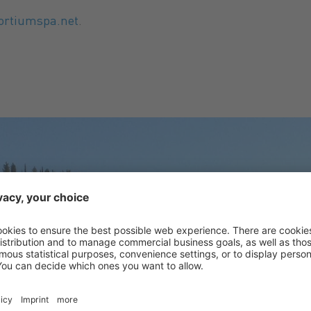
ortiumspa.net
.