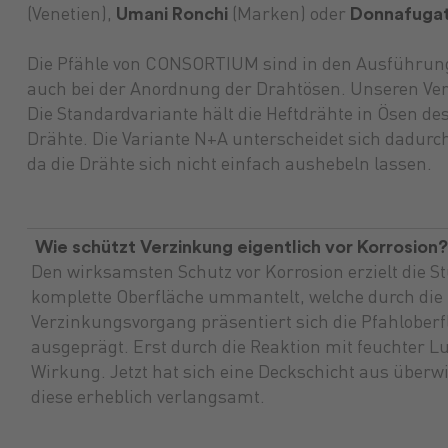
Umani Ronchi
Donnafuga
(Venetien),
(Marken) oder
Die Pfähle von CONSORTIUM sind in den Ausführunge
auch bei der Anordnung der Drahtösen. Unseren Verk
Die Standardvariante hält die Heftdrähte in Ösen de
Drähte. Die Variante N+A unterscheidet sich dadurch,
da die Drähte sich nicht einfach aushebeln lassen.
Wie schützt Verzinkung eigentlich vor Korrosion
Den wirksamsten Schutz vor Korrosion erzielt die S
komplette Oberfläche ummantelt, welche durch die 
Verzinkungsvorgang präsentiert sich die Pfahloberfl
ausgeprägt. Erst durch die Reaktion mit feuchter Lu
Wirkung. Jetzt hat sich eine Deckschicht aus überw
diese erheblich verlangsamt.
Futtermittel
Landmaschinen
GARTENmarkt
Pflanzenschu
Maschinenma
Versicherun