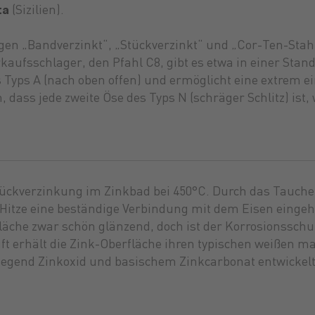
ta
(Sizilien).
n „Bandverzinkt“, „Stückverzinkt“ und „Cor-Ten-Stahl“
aufsschlager, den Pfahl C8, gibt es etwa in einer Sta
s Typs A (nach oben offen) und ermöglicht eine extrem 
 dass jede zweite Öse des Typs N (schräger Schlitz) ist,
?
tückverzinkung im Zinkbad bei 450°C. Durch das Tauchen 
Hitze eine beständige Verbindung mit dem Eisen eingeh
äche zwar schön glänzend, doch ist der Korrosionsschutz
ft erhält die Zink-Oberfläche ihren typischen weißen mat
iegend Zinkoxid und basischem Zinkcarbonat entwickelt, 
tz
rkt
gen
Düngung
Ersatzteile
Lebensmittel
Anla
Treib
Brenn