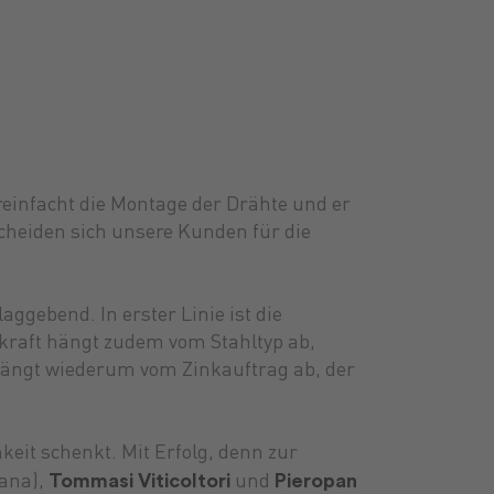
ereinfacht die Montage der Drähte und er
cheiden sich unsere Kunden für die
ggebend. In erster Linie ist die
dskraft hängt zudem vom Stahltyp ab,
t hängt wiederum vom Zinkauftrag ab, der
eit schenkt. Mit Erfolg, denn zur
Tommasi Viticoltori
Pieropan
ana),
und