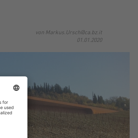
von Markus.Ursch@ca.bz.it
01.01.2020