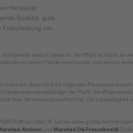
en Hersteller
nde Qualität, gute
ie Entscheidung von
d mittlerweile weitum bekannt. Der Pfahl ist leicht, er v
heidet die einzelnen Pfähle voneinander und warum ents
en möchten, dann sind die folgenden Parameter ausschla
Stahl desto widerstandsfähiger der Pfahl. Die Widerstan
izität bzw. Verwindungssteifheit hat. Die Langlebigkei
NSORTIUM seit über 30 Jahren seine größte Aufmerksamk
archesi Antinori
Marchesi Dé Frescoboaldi
und
(Tosk