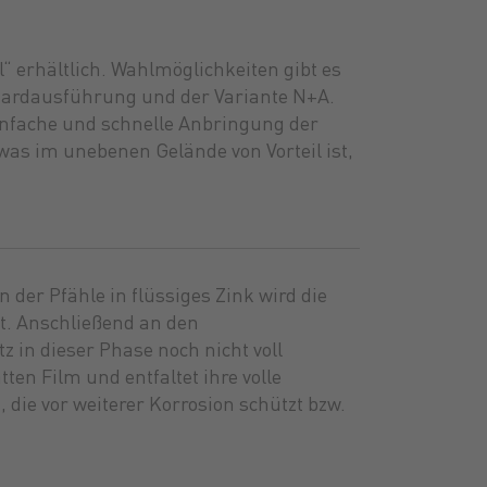
 erhältlich. Wahlmöglichkeiten gibt es
ndardausführung und der Variante N+A.
einfache und schnelle Anbringung der
 was im unebenen Gelände von Vorteil ist,
der Pfähle in flüssiges Zink wird die
t. Anschließend an den
 in dieser Phase noch nicht voll
ten Film und entfaltet ihre volle
die vor weiterer Korrosion schützt bzw.
gen
stoffe
stoffe
Saatgut
Schmierstoffe