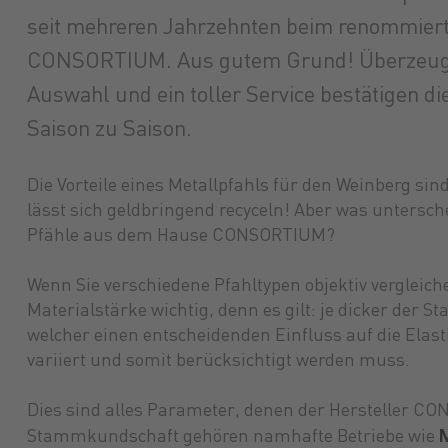
seit mehreren Jahrzehnten beim renommiert
CONSORTIUM. Aus gutem Grund! Überzeuge
Auswahl und ein toller Service bestätigen d
Saison zu Saison.
Die Vorteile eines Metallpfahls für den Weinberg sin
lässt sich geldbringend recyceln! Aber was untersc
Pfähle aus dem Hause CONSORTIUM?
Wenn Sie verschiedene Pfahltypen objektiv vergleich
Materialstärke wichtig, denn es gilt: je dicker der 
welcher einen entscheidenden Einfluss auf die Elast
variiert und somit berücksichtigt werden muss.
Dies sind alles Parameter, denen der Hersteller CO
M
Stammkundschaft gehören namhafte Betriebe wie