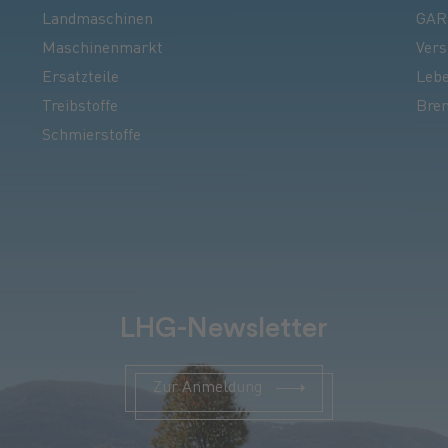
Landmaschinen
GAR
Maschinenmarkt
Vers
Ersatzteile
Lebe
Treibstoffe
Bren
Schmierstoffe
LHG-Newsletter
Zur Anmeldung