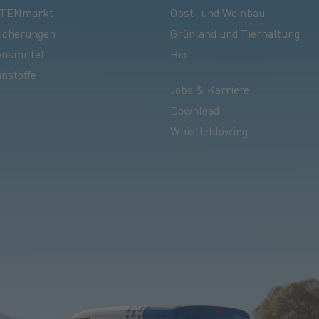
TENmarkt
Obst- und Weinbau
icherungen
Grünland und Tierhaltung
nsmittel
Bio
nstoffe
Jobs & Karriere
Download
Whistleblowing