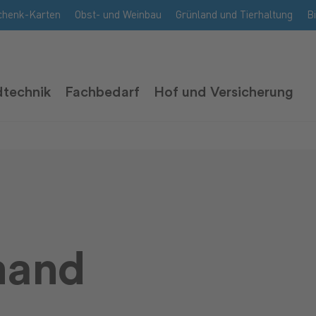
chenk-Karten
Obst- und Weinbau
Grünland und Tierhaltung
B
technik
Fachbedarf
Hof und Versicherung
mand