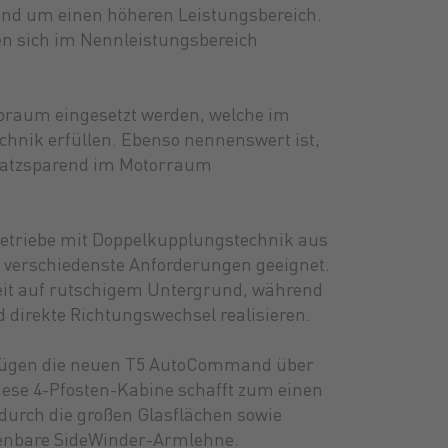
nd um einen höheren Leistungsbereich.
gen sich im Nennleistungsbereich
Hubraum eingesetzt werden, welche im
hnik erfüllen. Ebenso nennenswert ist,
platzsparend im Motorraum
Getriebe mit Doppelkupplungstechnik aus
r verschiedenste Anforderungen geeignet.
beit auf rutschigem Untergrund, während
d direkte Richtungswechsel realisieren.
erfügen die neuen T5 AutoCommand über
 Diese 4-Pfosten-Kabine schafft zum einen
urch die großen Glasflächen sowie
dienbare SideWinder-Armlehne.