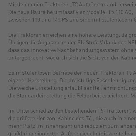
Mit den neuen Traktoren „T5 AutoCommand“ erweite
Die neue Baureihe umfasst vier Modelle: T5.110 AC,
zwischen 110 und 140 PS und sind mit stufenlosem 
Die Traktoren erreichen eine höhere Leistung, da gr
Übrigen die Abgasnorm der EU Stufe V dank des NEF
dass das innovative Nachbehandlungssystem ohne A
untergebracht, wodurch sich die Sicht von der Kabin
Beim stufenlosen Getriebe der neuen Traktoren T5 
eigener Herstellung. Die dreistufige Beschleunigun
Die weiche Einstellung erlaubt sanfte Fahrtrichtu
die Standardeinstellung die Feldarbeit erleichtert. 
Im Unterschied zu den bestehenden T5-Traktoren, w
die größere Horizon-Kabine des T6 , die auch in eine
mehr Platz im Innenraum und reduziert zum andere
großdimensionierten Außenspiegeln mit verstellbare