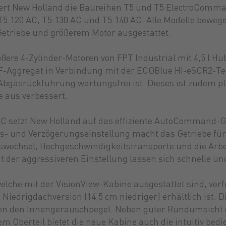
rt New Holland die Baureihen T5 und T5 ElectroComma
 T5.120 AC, T5.130 AC und T5.140 AC. Alle Modelle bewe
Getriebe und größerem Motor ausgestattet.
ößere 4-Zylinder-Motoren von FPT Industrial mit 4,5 l 
-Aggregat in Verbindung mit der ECOBlue HI-eSCR2-Tec
bgasrückführung wartungsfrei ist. Dieses ist zudem 
e aus verbessert.
AC setzt New Holland auf das effiziente AutoCommand-
gs- und Verzögerungseinstellung macht das Getriebe fü
ngswechsel, Hochgeschwindigkeitstransporte und die Ar
Mit der aggressiveren Einstellung lassen sich schnelle un
elche mit der VisionView-Kabine ausgestattet sind, v
r Niedrigdachversion (14,5 cm niedriger) erhältlich ist.
n den Innengeräuschpegel. Neben guter Rundumsicht d
m Oberteil bietet die neue Kabine auch die intuitiv be