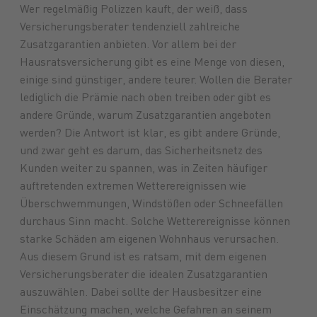
Wer regelmäßig Polizzen kauft, der weiß, dass
Versicherungsberater tendenziell zahlreiche
Futtermittel
Landmaschinen
GARTENmarkt
Pflanzenschutz
Maschinenmarkt
Versicherungen
Düngung
Ersatzteile
Lebensmittel
Anlagen
Treibstoffe
Brennstoffe
Saatgut
Schmiers
Zusatzgarantien anbieten. Vor allem bei der
Hausratsversicherung gibt es eine Menge von diesen,
einige sind günstiger, andere teurer. Wollen die Berater
lediglich die Prämie nach oben treiben oder gibt es
andere Gründe, warum Zusatzgarantien angeboten
werden? Die Antwort ist klar, es gibt andere Gründe,
und zwar geht es darum, das Sicherheitsnetz des
Kunden weiter zu spannen, was in Zeiten häufiger
auftretenden extremen Wetterereignissen wie
Überschwemmungen, Windstößen oder Schneefällen
durchaus Sinn macht. Solche Wetterereignisse können
starke Schäden am eigenen Wohnhaus verursachen.
Aus diesem Grund ist es ratsam, mit dem eigenen
Versicherungsberater die idealen Zusatzgarantien
auszuwählen. Dabei sollte der Hausbesitzer eine
Einschätzung machen, welche Gefahren an seinem