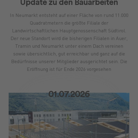
Update zu den Bauarbeiten
Futtermittel
Landmaschinen
GARTENmarkt
Pflanzenschutz
Maschinenmarkt
Versicherungen
Düngung
Ersatzteile
Lebensmittel
Anlagen
Treibstoffe
Brennstoffe
Saatgut
Schmiers
In Neumarkt entsteht auf einer Fläche von rund 11.000
Quadratmetern die größte Filiale der
Landwirtschaftlichen Hauptgenossenschaft Südtirol.
Der neue Standort wird die bisherigen Filialen in Auer,
Tramin und Neumarkt unter einem Dach vereinen
sowie übersichtlich, gut erreichbar und ganz auf die
Bedürfnisse unserer Mitglieder ausgerichtet sein. Die
Eröffnung ist für Ende 2026 vorgesehen
01.07.2026