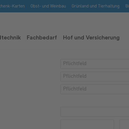
chenk-Karten
Obst- und Weinbau
Grünland und Tierhaltung
B
technik
Fachbedarf
Hof und Versicherung