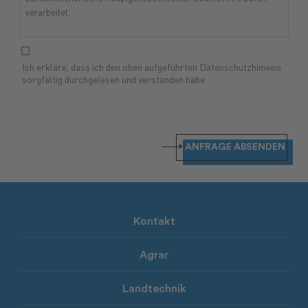
verarbeitet.
Angaben zum Arbeitgeber.
Der Verantwortliche ist
Landwirtschaftliche Hauptgenossenschaft Südtirol mit Rechtssitz
Ich erkläre, dass ich den oben aufgeführten Datenschutzhinweis
in der Werner-von-Siemensstr. 10, 39100 Bozen (BZ). Um die
sorgfältig durchgelesen und verstanden habe
gemäß den Rechtsvorschriften vorgesehenen Rechte in Anspruch
zu nehmen, besteht die Möglichkeit, sich an den Verantwortlichen
an dessen Sitz, telefonisch unter der Nummer 0471 926711 oder
privacy@ca.bz.it
schriftlich unter der Adresse
zu wenden.
ANFRAGE ABSENDEN
Zweck und Rechtsgrundlage der Datenverarbeitung.
Ihre
Daten werden zum Zweck der Durchführung des
Personalauswahlverfahrens sowie für die Erfüllung der mit einer
gegebenenfalls anschließenden Einstellung
Kontakt
zusammenhängenden Verpflichtungen verarbeitet. Die
Verarbeitung umfasst: a) allgemeine personenbezogene Daten
Agrar
(Vorname, Nachname, Adresse, Steuernummer, usw.);
Rechtsgrundlagen sind in diesem Zusammenhang die
Durchführung vorvertraglicher Maßnahmen auf Anfrage der
Landtechnik
betroffenen Person sowie die Erfüllung rechtlicher