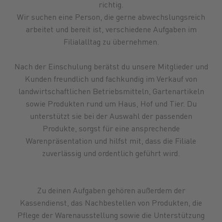
richtig.
Wir suchen eine Person, die gerne abwechslungsreich
Futtermittel
Landmaschinen
GARTENmarkt
Pflanzenschutz
Maschinenmarkt
Versicherungen
Düngung
Ersatzteile
Lebensmittel
Anlagen
Treibstoffe
Brennstoffe
Saatgut
Schmiers
arbeitet und bereit ist, verschiedene Aufgaben im
Filialalltag zu übernehmen.
Nach der Einschulung berätst du unsere Mitglieder und
Kunden freundlich und fachkundig im Verkauf von
landwirtschaftlichen Betriebsmitteln, Gartenartikeln
sowie Produkten rund um Haus, Hof und Tier. Du
unterstützt sie bei der Auswahl der passenden
Produkte, sorgst für eine ansprechende
Warenpräsentation und hilfst mit, dass die Filiale
zuverlässig und ordentlich geführt wird.
Zu deinen Aufgaben gehören außerdem der
Kassendienst, das Nachbestellen von Produkten, die
Pflege der Warenausstellung sowie die Unterstützung