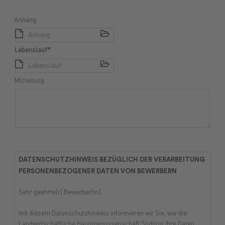
Anhang
Anhang
Lebenslauf*
Lebenslauf
Mitteilung
DATENSCHUTZHINWEIS BEZÜGLICH DER VERARBEITUNG
PERSONENBEZOGENER DATEN VON BEWERBERN
Sehr geehrte(r) Bewerber(in),
mit diesem Datenschutzhinweis informieren wir Sie, wie die
Landwirtschaftliche Hauptgenossenschaft Südtirol Ihre Daten