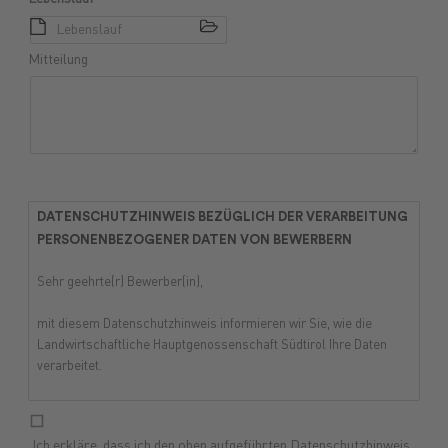
Lebenslauf
Mitteilung
DATENSCHUTZHINWEIS BEZÜGLICH DER VERARBEITUNG
PERSONENBEZOGENER DATEN VON BEWERBERN
Sehr geehrte(r) Bewerber(in),
mit diesem Datenschutzhinweis informieren wir Sie, wie die
Landwirtschaftliche Hauptgenossenschaft Südtirol Ihre Daten
verarbeitet.
Angaben zum Arbeitgeber.
Der Verantwortliche ist
Landwirtschaftliche Hauptgenossenschaft Südtirol mit Rechtssitz
Ich erkläre, dass ich den oben aufgeführten Datenschutzhinweis