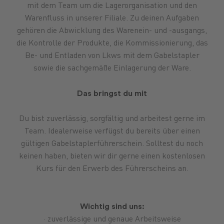
mit dem Team um die Lagerorganisation und den
Warenfluss in unserer Filiale. Zu deinen Aufgaben
Futtermittel
Landmaschinen
GARTENmarkt
Pflanzenschutz
Maschinenmarkt
Versicherungen
Düngung
Ersatzteile
Lebensmittel
Anlagen
Treibstoffe
Brennstoffe
Saatgut
Schmiers
gehören die Abwicklung des Warenein- und -ausgangs,
die Kontrolle der Produkte, die Kommissionierung, das
Be- und Entladen von Lkws mit dem Gabelstapler
sowie die sachgemäße Einlagerung der Ware.
Das bringst du mit
Du bist zuverlässig, sorgfältig und arbeitest gerne im
Team. Idealerweise verfügst du bereits über einen
gültigen Gabelstaplerführerschein. Solltest du noch
keinen haben, bieten wir dir gerne einen kostenlosen
Kurs für den Erwerb des Führerscheins an.
Wichtig sind uns:
· zuverlässige und genaue Arbeitsweise