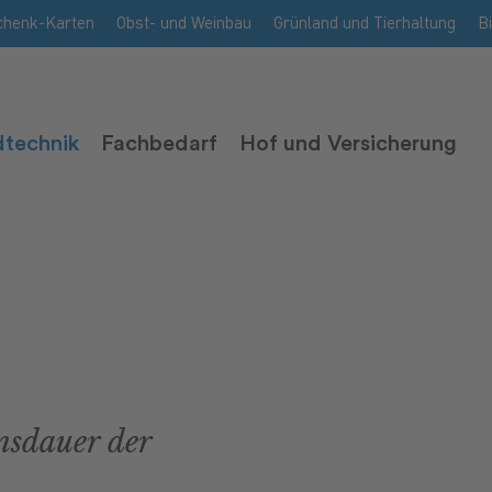
chenk-Karten
Obst- und Weinbau
Grünland und Tierhaltung
B
technik
Fachbedarf
Hof und Versicherung
sdauer der