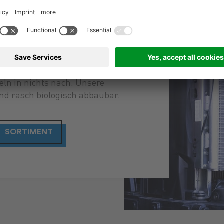
trägliche Lösungen
de Landmaschine.
 Öle eignen sich für alle
reiche und stehen in ihrer
igkeit den konventionellen
ln in nichts nach. Unsere
nd rasch biologisch abbaubar.
SORTIMENT