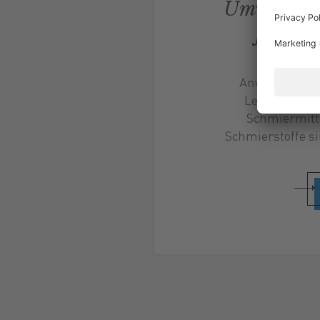
Umweltver
für je
Biologische
Anwendungsbe
Leistungsfäh
Schmiermitte
Schmierstoffe si