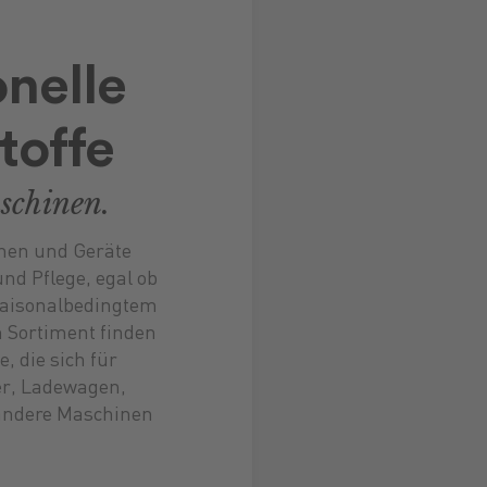
nelle
toffe
schinen.
nen und Geräte
nd Pflege, egal ob
 saisonalbedingtem
m Sortiment finden
, die sich für
er, Ladewagen,
andere Maschinen